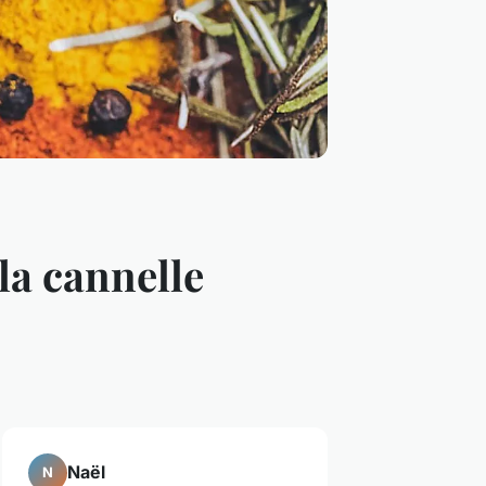
la cannelle
Naël
N