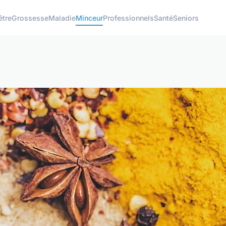
être
Grossesse
Maladie
Minceur
Professionnels
Santé
Seniors